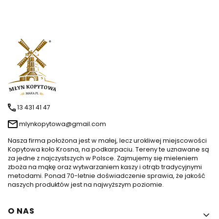
13 431 41 47
mlynkopytowa@gmail.com
Nasza firma położona jest w małej, lecz urokliwej miejscowości
Kopytowa koło Krosna, na podkarpaciu. Tereny te uznawane są
za jedne z najczystszych w Polsce. Zajmujemy się mieleniem
zboża na mąkę oraz wytwarzaniem kaszy i otrąb tradycyjnymi
metodami. Ponad 70-letnie doświadczenie sprawia, że jakość
naszych produktów jest na najwyższym poziomie.
Linki w stopce
O NAS