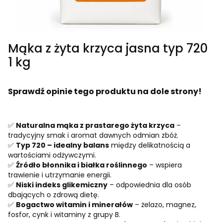
Mąka z żyta krzyca jasna typ 720
1 kg
Sprawdź opinie tego produktu na dole strony!
✅
Naturalna mąka z prastarego żyta krzyca
–
tradycyjny smak i aromat dawnych odmian zbóż.
✅
Typ 720 – idealny balans
między delikatnością a
wartościami odżywczymi.
✅
Źródło błonnika i białka roślinnego
– wspiera
trawienie i utrzymanie energii.
✅
Niski indeks glikemiczny
– odpowiednia dla osób
dbających o zdrową dietę.
✅
Bogactwo witamin i minerałów
– żelazo, magnez,
fosfor, cynk i witaminy z grupy B.