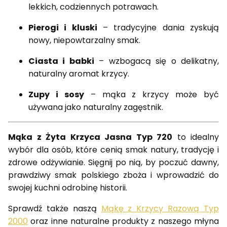
lekkich, codziennych potrawach.
Pierogi i kluski
– tradycyjne dania zyskują
nowy, niepowtarzalny smak.
Ciasta i babki
– wzbogacą się o delikatny,
naturalny aromat krzycy.
Zupy i sosy
– mąka z krzycy może być
używana jako naturalny zagęstnik.
Mąka z Żyta Krzyca Jasna Typ 720
to idealny
wybór dla osób, które cenią smak natury, tradycję i
zdrowe odżywianie. Sięgnij po nią, by poczuć dawny,
prawdziwy smak polskiego zboża i wprowadzić do
swojej kuchni odrobinę historii.
Sprawdź także naszą
Mąkę z Krzycy Razową Typ
2000
oraz inne naturalne produkty z naszego młyna