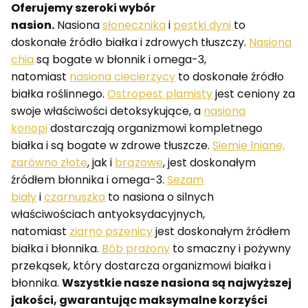
Oferujemy szeroki wybór
nasion.
Nasiona
słonecznika
i
pestki dyni
to
doskonałe źródło białka i zdrowych tłuszczy.
Nasiona
chia
są bogate w błonnik i omega-3,
natomiast
nasiona ciecierzycy
to doskonałe źródło
białka roślinnego.
Ostropest plamisty
jest ceniony za
swoje właściwości detoksykujące, a
nasiona
konopi
dostarczają organizmowi kompletnego
białka i są bogate w zdrowe tłuszcze.
Siemię lniane,
zarówno złote
, jak i
brązowe
, jest doskonałym
źródłem błonnika i omega-3.
Sezam
biały
i
czarnuszka
to nasiona o silnych
właściwościach antyoksydacyjnych,
natomiast
ziarno pszenicy
jest doskonałym źródłem
białka i błonnika.
Bób prażony
to smaczny i pożywny
przekąsek, który dostarcza organizmowi białka i
błonnika.
Wszystkie nasze nasiona są najwyższej
jakości, gwarantując maksymalne korzyści