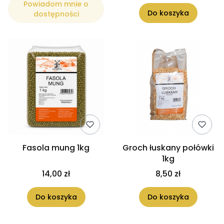
Powiadom mnie o
Do koszyka
dostępności
Fasola mung 1kg
Groch łuskany połówki
1kg
14,00 zł
8,50 zł
Do koszyka
Do koszyka