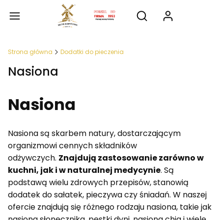
Produkty
Otwórz wyszukiwarkę
Strona główna
Dodatki do pieczenia
Nasiona
Nasiona
Nasiona są skarbem natury, dostarczającym
organizmowi cennych składników
odżywczych.
Znajdują zastosowanie zarówno w
kuchni, jak i w naturalnej medycynie
. Są
podstawą wielu zdrowych przepisów, stanowią
dodatek do sałatek, pieczywa czy śniadań. W naszej
ofercie znajdują się różnego rodzaju nasiona, takie jak
nasiona słonecznika, pestki dyni, nasiona chia i wiele