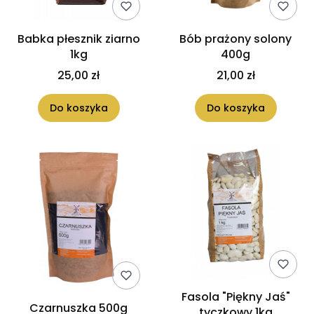
Babka płesznik ziarno
Bób prażony solony
1kg
400g
25,00 zł
21,00 zł
Do koszyka
Do koszyka
Fasola "Piękny Jaś"
Czarnuszka 500g
tyczkowy 1kg