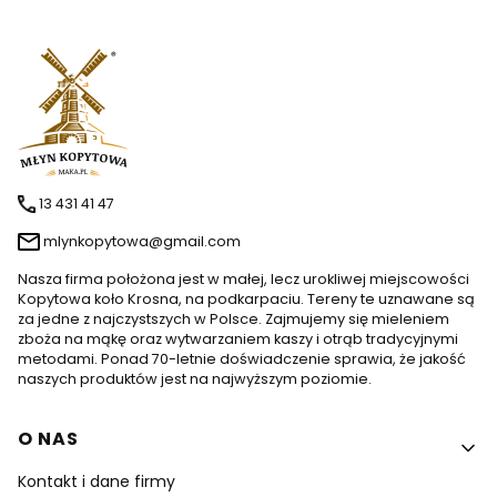
13 431 41 47
mlynkopytowa@gmail.com
Nasza firma położona jest w małej, lecz urokliwej miejscowości
Kopytowa koło Krosna, na podkarpaciu. Tereny te uznawane są
za jedne z najczystszych w Polsce. Zajmujemy się mieleniem
zboża na mąkę oraz wytwarzaniem kaszy i otrąb tradycyjnymi
metodami. Ponad 70-letnie doświadczenie sprawia, że jakość
naszych produktów jest na najwyższym poziomie.
Linki w stopce
O NAS
Kontakt i dane firmy