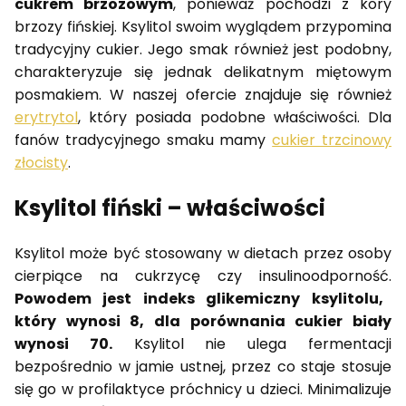
cukrem brzozowym
, ponieważ pochodzi z kory
brzozy fińskiej. Ksylitol swoim wyglądem przypomina
tradycyjny cukier. Jego smak również jest podobny,
charakteryzuje się jednak delikatnym miętowym
posmakiem. W naszej ofercie znajduje się również
erytrytol
, który posiada podobne właściwości. Dla
fanów tradycyjnego smaku mamy
cukier trzcinowy
złocisty
.
Ksylitol fiński – właściwości
Ksylitol może być stosowany w dietach przez osoby
cierpiące na cukrzycę czy insulinoodporność.
Powodem jest indeks glikemiczny ksylitolu,
który wynosi 8, dla porównania cukier biały
wynosi 70.
Ksylitol nie ulega fermentacji
bezpośrednio w jamie ustnej, przez co staje stosuje
się go w profilaktyce próchnicy u dzieci. Minimalizuje