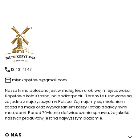
13 431 41 47
mlynkopytowa@gmail.com
Nasza firma położona jest w małej, lecz urokliwej miejscowości
Kopytowa koło Krosna, na podkarpaciu. Tereny te uznawane są
za jedne z najczystszych w Polsce. Zajmujemy się mieleniem
zboża na mąkę oraz wytwarzaniem kaszy i otrąb tradycyjnymi
metodami. Ponad 70-letnie doświadczenie sprawia, że jakość
naszych produktów jest na najwyższym poziomie.
Linki w stopce
O NAS