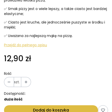
prawdziwa włoska pizza;
✅ Smak pizzy jest o wiele lepszy, a także ciasto jest bardziej
elastyczne;
✅ Ciasto jest kruche, ale jednocześnie puszyste w środku i
miękki;
✅ Uważana za najlepszą mąkę na pizzę.
Przejdź do pełnego opisu
12,90 zł
Ilość
szt.
Dostępność:
duża ilość
Dodaj do koszyka